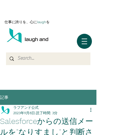
仕事に誇りを、心に
l
augh
を
記事
ラフアンド公式
2023年9月8日
読了時間: 3分
Salesforceからの送信メー
ルを"なりすまし"と判断さ