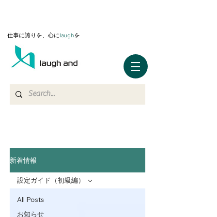
仕事に誇りを、心に
l
augh
を
新着情報
設定ガイド（初級編）
All Posts
お知らせ