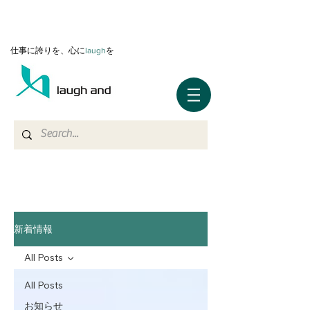
仕事に誇りを、心に
l
augh
を
新着情報
All Posts
All Posts
お知らせ