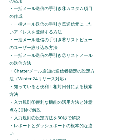
の活用
・一括メール送信の手引き④カスタム項目
の作成
・一括メール送信の手引き⑤送信元にした
いアドレスを登録する方法
・一括メール送信の手引き⑥リストビュー
のユーザー絞り込み方法
​・
一括メール送信の手引き⑦リストメール
の送信方法
​・
Chatterメール通知の送信者指定の設定方
法（Winter’24リリース対応）
​・
知っていると便利！相対日付による検索
方法
・
入力規則①便利な機能の活用方法と注意
点を30秒で解説
・
入力規則②設定方法を30秒で解説
・
レポートとダッシュボートの根本的な違
い