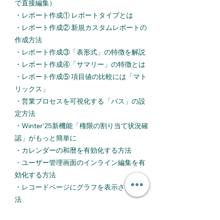
で直接編集）
​・
レポート作成① レポートタイプとは
​・
レポート作成② 新規カスタムレポートの
作成方法
・
レポート作成③「表形式」の特徴を解説
・
レポート作成④「サマリー」の特徴とは
​・
レポート作成⑤ 項目値の比較には「マト
リックス」
・
営業プロセスを可視化する「パス」の設
定方法
・
Winter'25新機能「権限の割り当て状況確
認」がもっと簡単に
・
カレンダーの和暦を有効化する方法
​・
ユーザー管理画面のインライン編集を有
効化する方法
・
レコードページにグラフを表示させる方
法
​・
定型文を差し込んで入力時間を短縮する