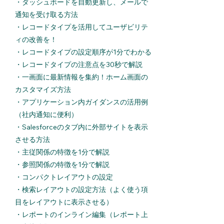
・
ダッシュボードを自動更新し、メールで
通知を受け取る方法
・
レコードタイプを活用してユーザビリテ
ィの改善を！
・
レコードタイプの設定順序が1分でわかる
・
レコードタイプの注意点を30秒で解説
​・
一画面に最新情報を集約！ホーム画面の
カスタマイズ方法
・
アプリケーション内ガイダンスの活用例
（社内通知に便利）
・
Salesforceのタブ内に外部サイトを表示
させる方法
・
主従関係の特徴を1分で解説
・
参照関係の特徴を1分で解説
・
コンパクトレイアウトの設定
・
検索レイアウトの設定方法（よく使う項
目をレイアウトに表示させる）
・
レポートのインライン編集（レポート上