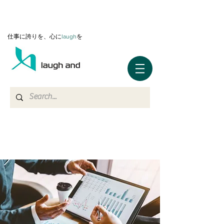
仕事に誇りを、心に
l
augh
を