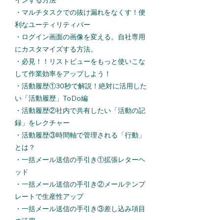
インする方法
・
マルチタスクでの抜け漏れをなくす！便
利なユーティリティバー
・
ログイン画面の画像を変える。自社専用
にカスタマイズする方法
。
・
必見！！リストビューをもっと使いこな
して作業効率をアップしよう！
・
活動履歴①30秒で解説！絶対に活用した
い「活動履歴」ToDo編
・
活動履歴②社内で共有したい「活動の記
録」をレクチャー
・
活動履歴③時間軸で管理される「行動」
とは？
​・
一括メール送信の手引き①拡張レターヘ
ッド
・
一括メール送信の手引き②メールテンプ
レートで生産性アップ
​・
一括メール送信の手引き③差し込み項目