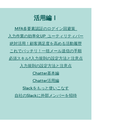
活用編Ⅰ
MFA多要素認証のログイン回避策_
入力作業の効率化UP_ユーティリティバー
絶対活用！顧客満足度を高める活動履歴
これでバッチリ！一括メール送信の手順
必須スキル‼️入力規則の設定方法と注意点
入力規則の設定方法と注意点
Chatter基本編
Chatter活用編
Slackをもっと使いこなす
自社のSlackに外部メンバーを招待