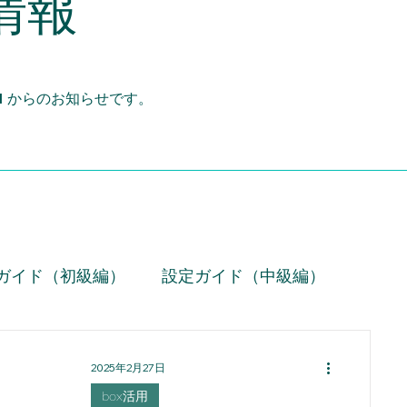
情報
d
からのお知らせです。
ガイド（初級編）
設定ガイド（中級編）
技術情報
お役立ち設定ミニ情報（動画）
2025年2月27日
box活用