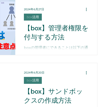
バージョン管理を50秒で紹介してい
2024年6月27日
ます。
box活用
【box】管理者権限を
付与する方法
boxの管理者にできることは以下の通
りです。 ・ユーザーとグループの管
理 ・全ファイル、フォルダの表示と
編集 ・ユーザーのアカウントへのロ
グイン ・組織の設定の編集 ・レポー
2024年6月20日
トの実行とアクセス メインとなる組
box活用
織の管理者は1人だけですが、...
【box】サンドボッ
クスの作成方法