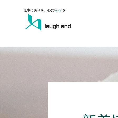
仕事に誇りを、心に
l
augh
を