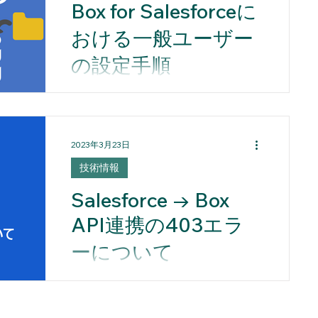
Box for Salesforceに
【ファイル受信者側のメリット】...
おける一般ユーザー
の設定手順
SalesforceとBoxを連携させる設定に
ついて、 管理者向けの情報は他のウ
ェブサイトで詳細に記載されていま
2023年3月23日
すが、 一般ユーザー向けの設定方法
については、情報提供が不足してい
技術情報
ることが多いため、 今回は一般ユー
Salesforce → Box
ザー向けの手順を記事にまとめまし
た。 参考サイト：Box...
API連携の403エラ
ーについて
Salesforce→boxへのAPI連携の403
エラーについて