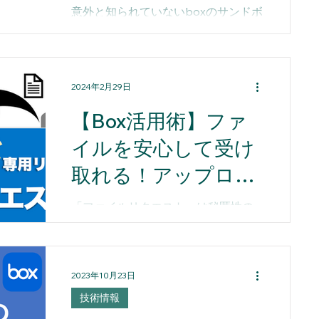
意外と知られていないboxのサンドボ
ックスの存在。本動画では、サンド
ボックスの概要と作成方法を60秒で
ご紹介しています。
2024年2月29日
【Box活用術】ファ
イルを安心して受け
取れる！アップロー
ド専用リンク「ファ
「ファイルリクエスト」は秘匿性の
イルリクエスト」
高いファイルを受け取る際に便利な
Boxの機能です。 作成したアップロ
ード専用リンクを相手方に送るだけ
で、 Boxアカウントの有無に関わら
2023年10月23日
ずリクエストされたフォルダにファ
技術情報
イルをアップすることができます。