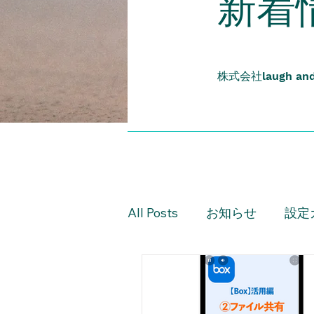
​新着
株式会社
laugh an
All Posts
お知らせ
設定
設定ガイド（上級編）