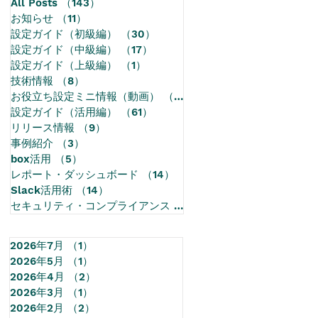
All Posts
（143）
143件の記事
お知らせ
（11）
11件の記事
設定ガイド（初級編）
（30）
30件の記事
設定ガイド（中級編）
（17）
17件の記事
設定ガイド（上級編）
（1）
1件の記事
技術情報
（8）
8件の記事
お役立ち設定ミニ情報（動画）
（68）
68件の記事
設定ガイド（活用編）
（61）
61件の記事
リリース情報
（9）
9件の記事
事例紹介
（3）
3件の記事
box活用
（5）
5件の記事
レポート・ダッシュボード
（14）
14件の記事
Slack活用術
（14）
14件の記事
セキュリティ・コンプライアンス
（1）
1件の記事
2026年7月
（1）
1件の記事
2026年5月
（1）
1件の記事
2026年4月
（2）
2件の記事
2026年3月
（1）
1件の記事
2026年2月
（2）
2件の記事