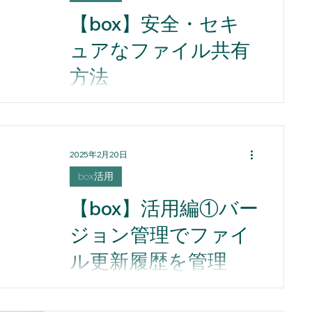
リリース情報
事例紹介
box活用
【box】安全・セキ
ュアなファイル共有
Slack活用術
方法
boxを利用した安全・セキュアなファ
アンス
イル共有方法
2025年2月20日
box活用
【box】活用編①バー
ジョン管理でファイ
ル更新履歴を管理
上書きしたファイルの復元、 フォル
ダ内のファイル整理に役立つ boxの