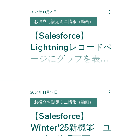
Formsの概要と有効化について、2分
点
2024年11月21日
でご紹介しています。 Dyanamic
Formsを2分で解説
お役立ち設定ミニ情報（動画）
【Salesforce】
Lightningレコードペ
ージにグラフを表示
させる方法
Lightningレコードページに、 レポー
トのグラフを表示させることで、デ
ータを視覚化し、直感的に情報を取
2024年11月14日
得できるようになります。
お役立ち設定ミニ情報（動画）
【Salesforce】
Winter'25新機能 ユ