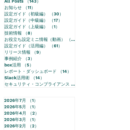
All Posts
（143）
143件の記事
お知らせ
（11）
11件の記事
設定ガイド（初級編）
（30）
30件の記事
設定ガイド（中級編）
（17）
17件の記事
設定ガイド（上級編）
（1）
1件の記事
技術情報
（8）
8件の記事
お役立ち設定ミニ情報（動画）
（68）
68件の記事
設定ガイド（活用編）
（61）
61件の記事
リリース情報
（9）
9件の記事
事例紹介
（3）
3件の記事
box活用
（5）
5件の記事
レポート・ダッシュボード
（14）
14件の記事
Slack活用術
（14）
14件の記事
セキュリティ・コンプライアンス
（1）
1件の記事
2026年7月
（1）
1件の記事
2026年5月
（1）
1件の記事
2026年4月
（2）
2件の記事
2026年3月
（1）
1件の記事
2026年2月
（2）
2件の記事