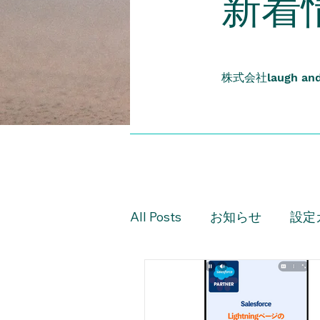
​新着
株式会社
laugh an
All Posts
お知らせ
設定
設定ガイド（上級編）