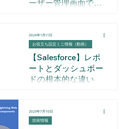
ーザー管理画面でイ
ンライン編集が可能
Winter'25以降、ユーザー管理画面に
に
おいてインライン編集が可能となり
ました。
2024年1月11日
お役立ち設定ミニ情報（動画）
【Salesforce】レポ
ートとダッシュボー
ドの根本的な違い
Salesforceのレポートとダッシュボー
ドの根本的な違い
2023年7月10日
技術情報