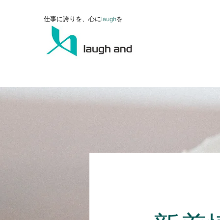
仕事に誇りを、心に
l
augh
を