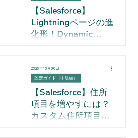
リリース情報
事例紹介
box活用
【Salesforce】
Lightningページの進
Slack活用術
化形！Dynamic
Formsとは
Dynamic Formsは、Lightningページ
アンス
をさらに進化させた仕組みで、 ユー
ザーごとに“今必要な項目だけ”を表示
2025年10月30日
できる のが最大の特徴です。 これま
で「レイアウト単位」でしか設定で
設定ガイド（中級編）
きなかった表示制御を、 「項目単
【Salesforce】住所
位」で柔軟にコントロールできるよ
うになりました。 たとえば── 商談フ
項目を増やすには？
ェーズが「見積中」のときは金額入
カスタム住所項目の
力欄を表示 「受注」になったら請求
情報を自動表示 といった設定も、管
設定と注意点
理画面上からノーコードで実現でき
【Salesforce】住所項目を増やすに
ます。 本動画では、このDynamic
は？カスタム住所項目の設定と注意