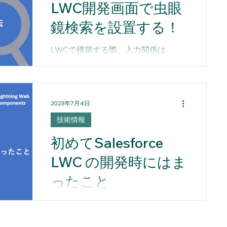
LWC開発画面で虫眼
鏡検索を設置する！
LWCで構築する際、入力関係は
「lightning-input」タグを利用すると
思います。 設計によっては、データ
の抽出条件で参照先を選択する場合
が多いと思います。 対象データが絞
2023年7月4日
り込める場合は、コンボボックスで
技術情報
代用することもありますが、...
初めてSalesforce
LWC の開発時にはま
ったこと
技術を担当しています。宮原と申し
ます。 こちらにて、不定期になると