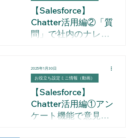
リリース情報
事例紹介
box活用
【Salesforce】
Chatter活用編②「質
Slack活用術
問」で社内のナレッ
ジを共有する方法
Chatterの「質問」を使用すると、 簡
アンス
単にFAQの仕組みを利用することが
できます
2025年1月30日
お役立ち設定ミニ情報（動画）
【Salesforce】
Chatter活用編①アン
ケート機能で意見を
集約しよう
SalesforceのChatterでは、 アンケー
ト機能を用いて、メンバーから意見