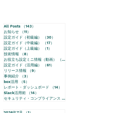
All Posts
（143）
143件の記事
お知らせ
（11）
11件の記事
設定ガイド（初級編）
（30）
30件の記事
設定ガイド（中級編）
（17）
17件の記事
設定ガイド（上級編）
（1）
1件の記事
技術情報
（8）
8件の記事
お役立ち設定ミニ情報（動画）
（68）
68件の記事
設定ガイド（活用編）
（61）
61件の記事
リリース情報
（9）
9件の記事
事例紹介
（3）
3件の記事
box活用
（5）
5件の記事
レポート・ダッシュボード
（14）
14件の記事
Slack活用術
（14）
14件の記事
セキュリティ・コンプライアンス
（1）
1件の記事
2026年7月
（1）
1件の記事