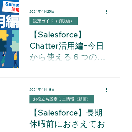
を収集することができます。
2024年4月25日
設定ガイド（初級編）
【Salesforce】
Chatter活用編ｰ今日
から使える６つの機
能
今日から使える６つの機能！Chatter
活用編
2024年4月18日
お役立ち設定ミニ情報（動画）
【Salesforce】長期
休暇前におさえてお