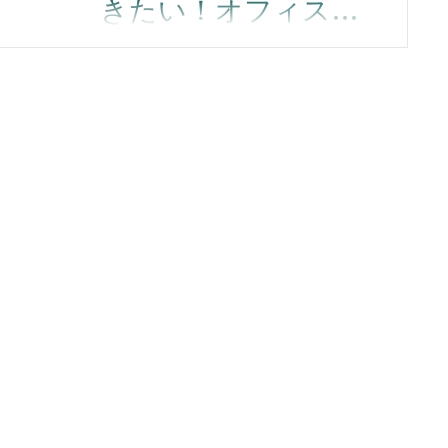
きたい！オフィス不
在メッセージの設定
外出や長期休暇の際には不在通知を
活用して、 自身の状況を社内にお知
らせしましょう。