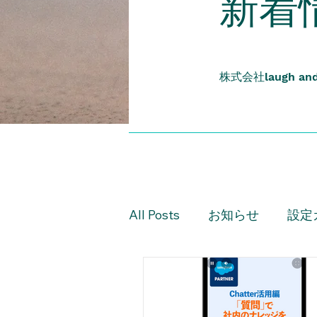
​新着
株式会社
laugh an
All Posts
お知らせ
設定
設定ガイド（上級編）