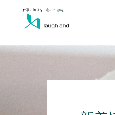
仕事に誇りを、心に
l
augh
を