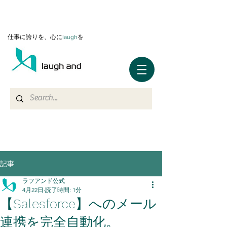
仕事に誇りを、心に
l
augh
を
記事
ラフアンド公式
4月22日
読了時間: 1分
【Salesforce】へのメール
連携を完全自動化。