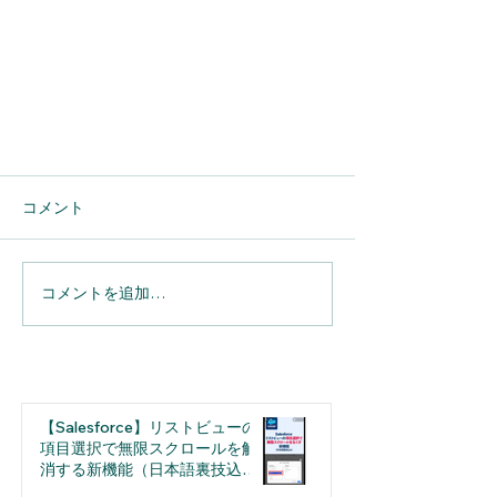
コメント
コメントを追加…
Einstein活動キャプチャを活用
し、Googleカレンダーの予定を
【Salesforce】リストビューの
Salesforceへ自動連携する方法
項目選択で無限スクロールを解
消する新機能（日本語裏技込
み）