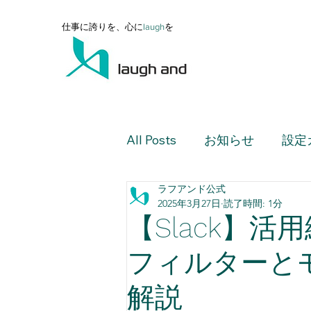
仕事に誇りを、心に
l
augh
を
All Posts
お知らせ
設定
ラフアンド公式
設定ガイド（上級編）
2025年3月27日
読了時間: 1分
【Slack】活
設定ガイド（活用編）
フィルターと
解説
レポート・ダッシュボード