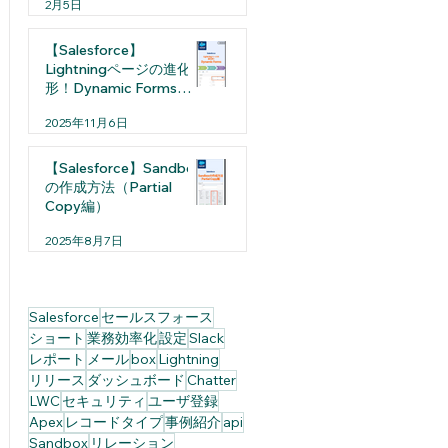
2月5日
【Salesforce】
Lightningページの進化
形！Dynamic Formsと
は
2025年11月6日
【Salesforce】Sandbox
の作成方法（Partial
Copy編）
2025年8月7日
Salesforce
セールスフォース
ショート
業務効率化
設定
Slack
レポート
メール
box
Lightning
リリース
ダッシュボード
Chatter
LWC
セキュリティ
ユーザ登録
Apex
レコードタイプ
事例紹介
api
Sandbox
リレーション