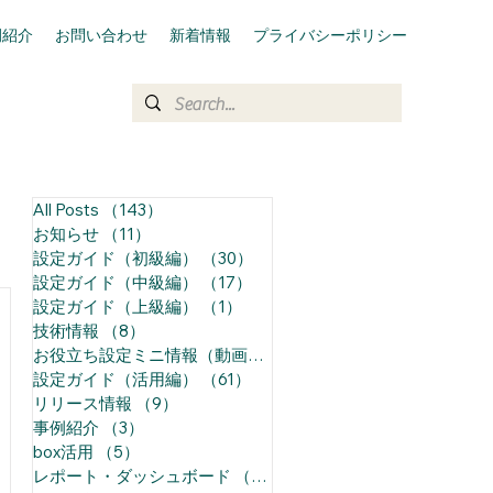
例紹介
お問い合わせ
新着情報
プライバシーポリシー
All Posts
（143）
143件の記事
お知らせ
（11）
11件の記事
設定ガイド（初級編）
（30）
30件の記事
設定ガイド（中級編）
（17）
17件の記事
設定ガイド（上級編）
（1）
1件の記事
技術情報
（8）
8件の記事
お役立ち設定ミニ情報（動画）
（68）
68件の記事
設定ガイド（活用編）
（61）
61件の記事
リリース情報
（9）
9件の記事
事例紹介
（3）
3件の記事
box活用
（5）
5件の記事
レポート・ダッシュボード
（14）
14件の記事