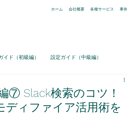
ホーム
会社概要
各種サービス
事
ガイド（初級編）
設定ガイド（中級編）
技術情報
お役立ち設定ミニ情報（動画）
用編⑦ Slack検索のコツ！
リリース情報
事例紹介
box活用
モディファイア活用術を
Slack活用術
セキュリティ・コンプライアンス