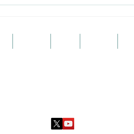
いこなす
概要
各種サービス
事例紹介
お問い合わせ
新着
株式会社laugh and
-ラフアンド‐
〒810-0001 福岡市中央区天神二丁目２番１２号
T＆Jビルディング７F
i
nfo@laugh-and.net