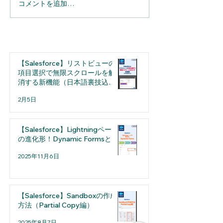
コメントを追加…
【Salesforce】へのメール
【Salesforce】Sp
連携を完全自動化。
実務の利便性が
「Einstein活動キャプチ
用担当者が押さ
ャ」導入のメリットと設
たい「細かな仕
定の注意点
選
【Salesforce】リストビューの
項目選択で無限スクロールを解
消する新機能（日本語裏技込
み）
2月5日
【Salesforce】Lightningページ
の進化形！Dynamic Formsとは
2025年11月6日
【Salesforce】Sandboxの作成
方法（Partial Copy編）
2025年8月7日