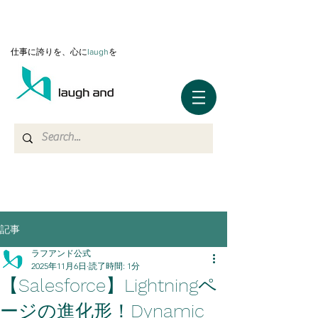
仕事に誇りを、心に
l
augh
を
記事
ラフアンド公式
2025年11月6日
読了時間: 1分
【Salesforce】Lightningペ
ージの進化形！Dynamic