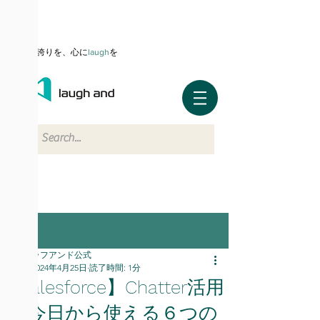
仕事に誇りを、心に
l
augh
を
記事
ラフアンド公式
2024年4月25日
読了時間: 1分
【Salesforce】Chatter活用
編ｰ今日から使える６つの