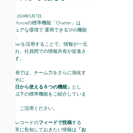
機能
更新日：
2024年5月7日
Salesforceの標準機能「Chatter」は
セキュアな環境で 運用できるSNS機能
です。
Chatterを活用することで、情報が一元
化され、社員間での情報共有が促進さ
れます。
本動画では、
チーム力をさらに強化す
るために
「今日から使える６つの機能」
とし
て、以下の標準機能をご紹介していま
す。
是非、ご活用ください。
0:20 レコードの
フィードで投稿
する
0:47 常に告知しておきたい情報は
「お