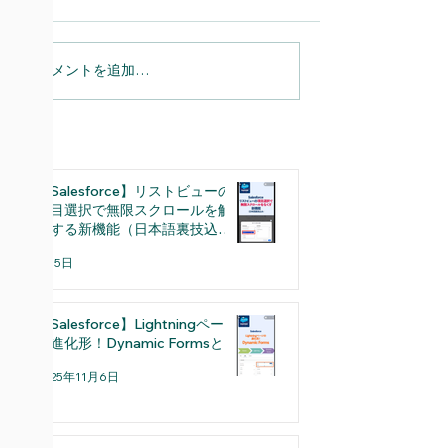
コメントを追加…
【Salesforce】Chatter基本編
【Salesforce】リストビューの
項目選択で無限スクロールを解
消する新機能（日本語裏技込
み）
2月5日
【Salesforce】Lightningページ
の進化形！Dynamic Formsとは
2025年11月6日