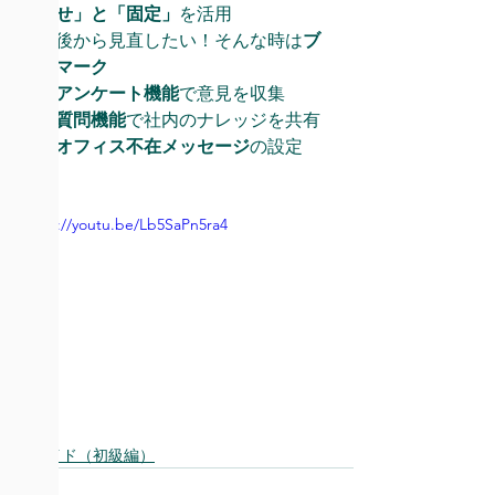
知らせ」と「固定」
を活用
2:32 後から見直したい！そんな時は
ブ
ックマーク
3:02 
アンケート機能
で意見を収集
3:26 
質問機能
で社内のナレッジを共有
4:25 
オフィス不在メッセージ
の設定
https://youtu.be/Lb5SaPn5ra4
設定ガイド（初級編）