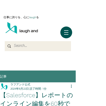
仕事に誇りを、心に
l
augh
を
記事
ラフアンド公式
2024年8月22日
読了時間: 1分
【Salesforce】レポートの
インライン編集を60秒で