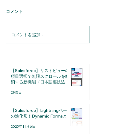
コメント
コメントを追加…
【Salesforce】４つのレポ
リストビューの
ート形式その特徴と設定
ン編集ができな
方法を解説
由
【Salesforce】リストビューの
項目選択で無限スクロールを解
消する新機能（日本語裏技込
み）
2月5日
【Salesforce】Lightningページ
の進化形！Dynamic Formsとは
2025年11月6日