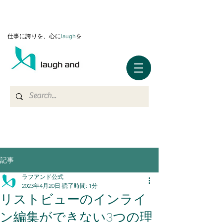
仕事に誇りを、心に
l
augh
を
記事
ラフアンド公式
2023年4月20日
読了時間: 1分
リストビューのインライ
ン編集ができない3つの理