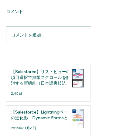
コメント
コメントを追加…
【Salesforce】へのメール
【Salesforce】Sp
連携を完全自動化。
実務の利便性が
「Einstein活動キャプチ
用担当者が押さ
ャ」導入のメリットと設
たい「細かな仕
定の注意点
選
【Salesforce】リストビューの
項目選択で無限スクロールを解
消する新機能（日本語裏技込
み）
2月5日
【Salesforce】Lightningページ
の進化形！Dynamic Formsとは
2025年11月6日