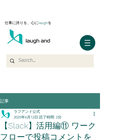
仕事に誇りを、心に
l
augh
を
記事
ラフアンド公式
2025年6月12日
読了時間: 2分
【Slack】活用編⑪ ワーク
フローで投稿コメントを