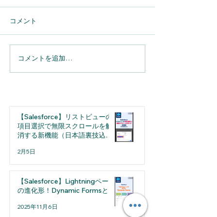
コメント
コメントを追加…
【Slack】活用編⑩ ワークフロー
で投稿コメントをGoogleスプレッ
【Salesforce】リストビューの
ドシートに自動記録する方法
項目選択で無限スクロールを解
消する新機能（日本語裏技込
み）
2月5日
【Salesforce】Lightningページ
の進化形！Dynamic Formsとは
2025年11月6日