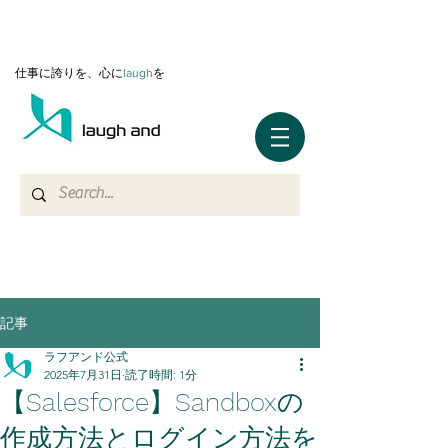
仕事に誇りを、心に
l
augh
を
記事
ラフアンド公式
2025年7月31日
読了時間: 1分
【Salesforce】Sandboxの
作成方法とログイン方法を