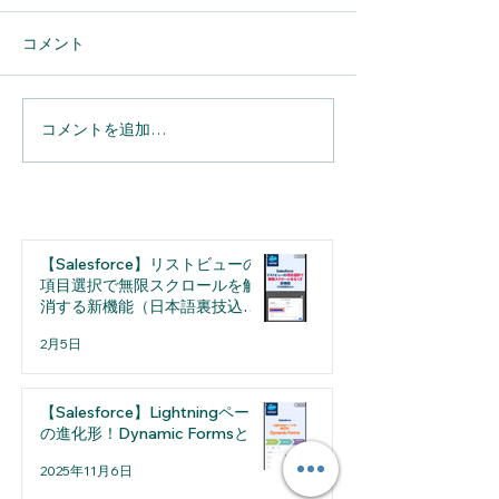
コメント
コメントを追加…
【Salesforce】へのメール
【Salesforce】Sp
連携を完全自動化。
実務の利便性が
「Einstein活動キャプチ
用担当者が押さ
ャ」導入のメリットと設
たい「細かな仕
定の注意点
選
【Salesforce】リストビューの
項目選択で無限スクロールを解
消する新機能（日本語裏技込
み）
2月5日
【Salesforce】Lightningページ
の進化形！Dynamic Formsとは
2025年11月6日