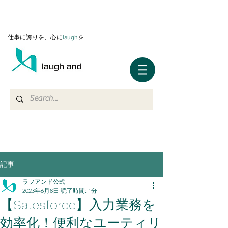
仕事に誇りを、心に
l
augh
を
記事
ラフアンド公式
2023年6月8日
読了時間: 1分
【Salesforce】入力業務を
効率化！便利なユーティリ