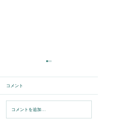
コメント
コメントを追加…
【Salesforce】へのメール
【Salesforce】Sp
連携を完全自動化。
実務の利便性が
「Einstein活動キャプチ
用担当者が押さ
ャ」導入のメリットと設
たい「細かな仕