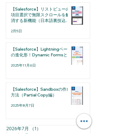
定の注意点
選
【Salesforce】リストビューの
項目選択で無限スクロールを解
消する新機能（日本語裏技込
み）
2月5日
【Salesforce】Lightningページ
の進化形！Dynamic Formsとは
2025年11月6日
【Salesforce】Sandboxの作成
方法（Partial Copy編）
2025年8月7日
2026年7月
（1）
1件の記事