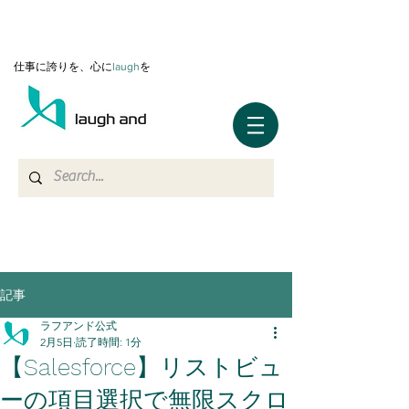
仕事に誇りを、心に
l
augh
を
記事
ラフアンド公式
2月5日
読了時間: 1分
【Salesforce】リストビュ
ーの項目選択で無限スクロ