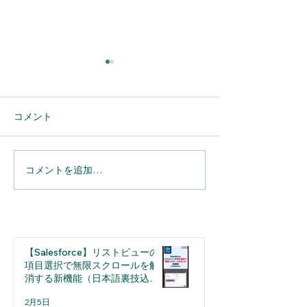
コメント
コメントを追加…
【Salesforce】見た瞬間に
【Salesforc
判断できるダッシュボー
増やすには？カ
ド・基準線の設定方法
所項目の設定と
【Salesforce】リストビューの
項目選択で無限スクロールを解
消する新機能（日本語裏技込
み）
2月5日