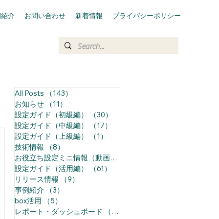
例紹介
お問い合わせ
新着情報
プライバシーポリシー
All Posts
（143）
143件の記事
お知らせ
（11）
11件の記事
設定ガイド（初級編）
（30）
30件の記事
設定ガイド（中級編）
（17）
17件の記事
設定ガイド（上級編）
（1）
1件の記事
技術情報
（8）
8件の記事
お役立ち設定ミニ情報（動画）
（68）
68件の記事
設定ガイド（活用編）
（61）
61件の記事
リリース情報
（9）
9件の記事
事例紹介
（3）
3件の記事
box活用
（5）
5件の記事
レポート・ダッシュボード
（14）
14件の記事