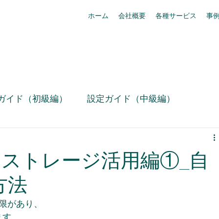
ホーム
会社概要
各種サービス
事
ガイド（初級編）
設定ガイド（中級編）
技術情報
お役立ち設定ミニ情報（動画）
rce】ストレージ活用編①_自
リリース情報
事例紹介
box活用
方法
は上限があり、
Slack活用術
セキュリティ・コンプライアンス
す。 