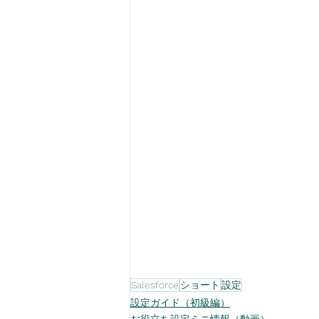
Salesforce
ショート
設定
設定ガイド（初級編）
お役立ち設定ミニ情報（動画）