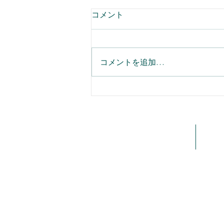
コメント
コメントを追加…
名刺登録の二重入力をなくす
Einstein活動キャプチャで実
「取引先責任者」自動同期ガ
ホーム
会社