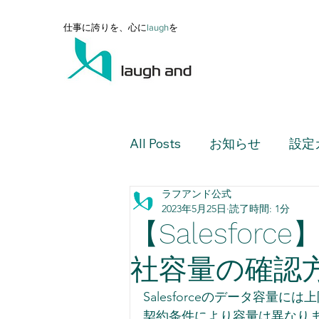
仕事に誇りを、心に
l
augh
を
All Posts
お知らせ
設定
ラフアンド公式
設定ガイド（上級編）
2023年5月25日
読了時間: 1分
【Salesfo
設定ガイド（活用編）
社容量の確認
Salesforceのデータ容量に
レポート・ダッシュボード
契約条件により容量は異なりま