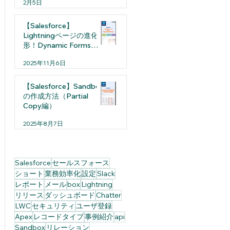
2月5日
【Salesforce】
Lightningページの進化
形！Dynamic Formsと
は
2025年11月6日
【Salesforce】Sandbox
の作成方法（Partial
Copy編）
2025年8月7日
Salesforce
セールスフォース
ショート
業務効率化
設定
Slack
レポート
メール
box
Lightning
リリース
ダッシュボード
Chatter
LWC
セキュリティ
ユーザ登録
Apex
レコードタイプ
事例紹介
api
Sandbox
リレーション