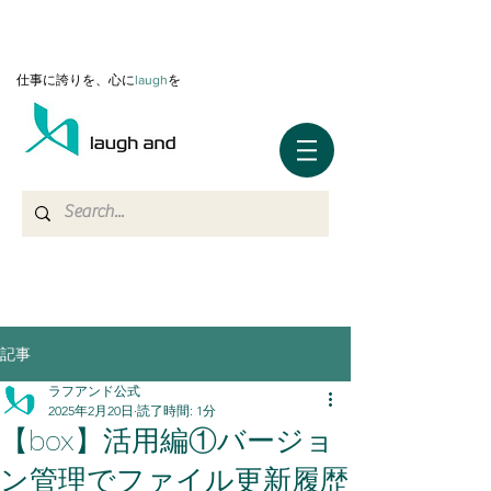
仕事に誇りを、心に
l
augh
を
記事
ラフアンド公式
2025年2月20日
読了時間: 1分
【box】活用編①バージョ
ン管理でファイル更新履歴