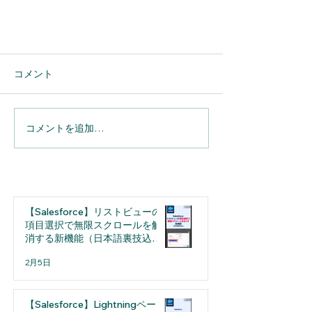
コメント
コメントを追加…
【Box活用術】ファイルを安心し
て受け取れる！アップロード専用
【Salesforce】リストビューの
リンク「ファイルリクエスト」
項目選択で無限スクロールを解
消する新機能（日本語裏技込
み）
2月5日
【Salesforce】Lightningページ