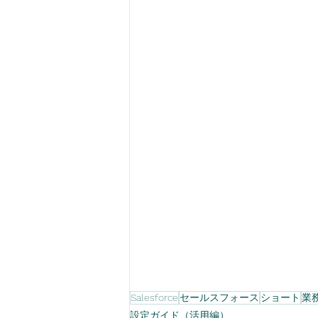
Salesforce
セールスフォース
ショート
業
設定ガイド（活用編）