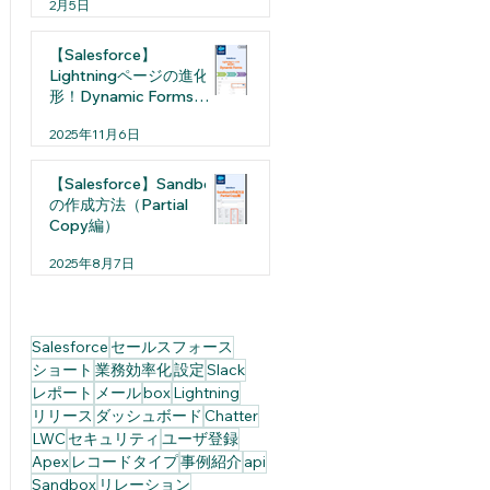
2月5日
【Salesforce】
Lightningページの進化
形！Dynamic Formsと
は
2025年11月6日
【Salesforce】Sandbox
の作成方法（Partial
Copy編）
2025年8月7日
Salesforce
セールスフォース
ショート
業務効率化
設定
Slack
レポート
メール
box
Lightning
リリース
ダッシュボード
Chatter
LWC
セキュリティ
ユーザ登録
Apex
レコードタイプ
事例紹介
api
Sandbox
リレーション