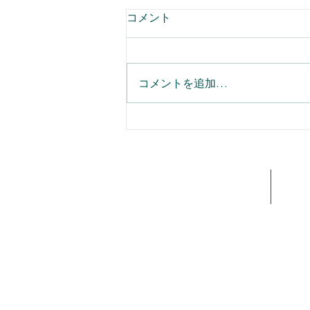
コメント
コメントを追加…
【Salesforce】一画面に最
集約！ホーム画面のカスタマ
法
ホーム
会社