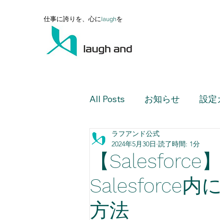
仕事に誇りを、心に
l
augh
を
All Posts
お知らせ
設定
ラフアンド公式
設定ガイド（上級編）
2024年5月30日
読了時間: 1分
【Salesfor
設定ガイド（活用編）
Salesfor
方法
レポート・ダッシュボード