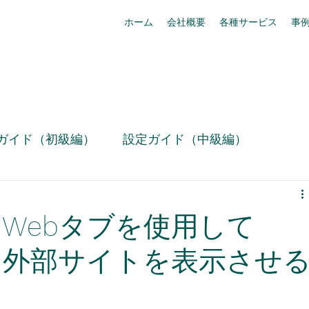
ホーム
会社概要
各種サービス
事
ガイド（初級編）
設定ガイド（中級編）
技術情報
お役立ち設定ミニ情報（動画）
ce】Webタブを使用して
リリース情報
事例紹介
box活用
ce内に外部サイトを表示させ
Slack活用術
セキュリティ・コンプライアンス