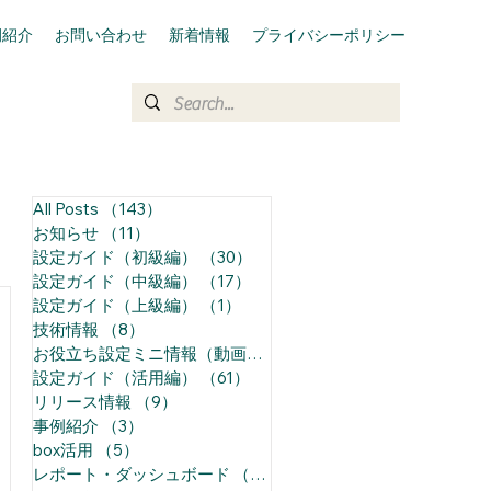
例紹介
お問い合わせ
新着情報
プライバシーポリシー
All Posts
（143）
143件の記事
お知らせ
（11）
11件の記事
設定ガイド（初級編）
（30）
30件の記事
設定ガイド（中級編）
（17）
17件の記事
設定ガイド（上級編）
（1）
1件の記事
技術情報
（8）
8件の記事
お役立ち設定ミニ情報（動画）
（68）
68件の記事
設定ガイド（活用編）
（61）
61件の記事
る
リリース情報
（9）
9件の記事
事例紹介
（3）
3件の記事
box活用
（5）
5件の記事
レポート・ダッシュボード
（14）
14件の記事