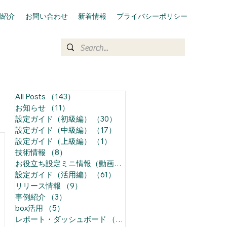
例紹介
お問い合わせ
新着情報
プライバシーポリシー
All Posts
（143）
143件の記事
お知らせ
（11）
11件の記事
設定ガイド（初級編）
（30）
30件の記事
設定ガイド（中級編）
（17）
17件の記事
設定ガイド（上級編）
（1）
1件の記事
技術情報
（8）
8件の記事
お役立ち設定ミニ情報（動画）
（68）
68件の記事
設定ガイド（活用編）
（61）
61件の記事
リリース情報
（9）
9件の記事
事例紹介
（3）
3件の記事
box活用
（5）
5件の記事
レポート・ダッシュボード
（14）
14件の記事