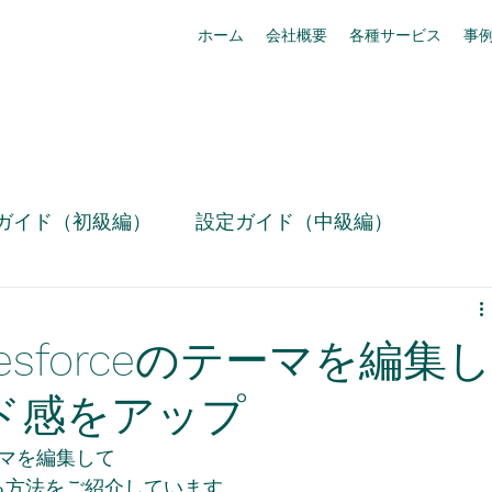
ホーム
会社概要
各種サービス
事
ガイド（初級編）
設定ガイド（中級編）
技術情報
お役立ち設定ミニ情報（動画）
esforceのテーマを編集し
リリース情報
事例紹介
box活用
ド感をアップ
テーマを編集して
Slack活用術
セキュリティ・コンプライアンス
る方法をご紹介しています。