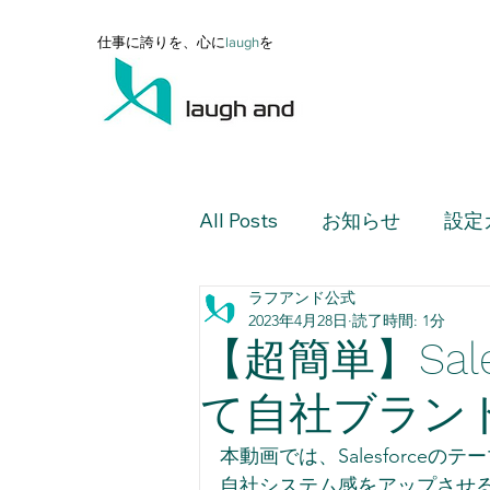
仕事に誇りを、心に
l
augh
を
All Posts
お知らせ
設定
ラフアンド公式
設定ガイド（上級編）
2023年4月28日
読了時間: 1分
【超簡単】Sal
設定ガイド（活用編）
て自社ブラン
本動画では、Salesforceの
レポート・ダッシュボード
自社システム感をアップさせ