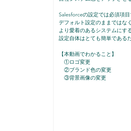
Salesforceの設定では必須
デフォルト設定のままではな
より愛着のあるシステムにす
設定自体はとても簡単である
【本動画でわかること】
　①ロゴ変更
　②ブランド色の変更
　③背景画像の変更