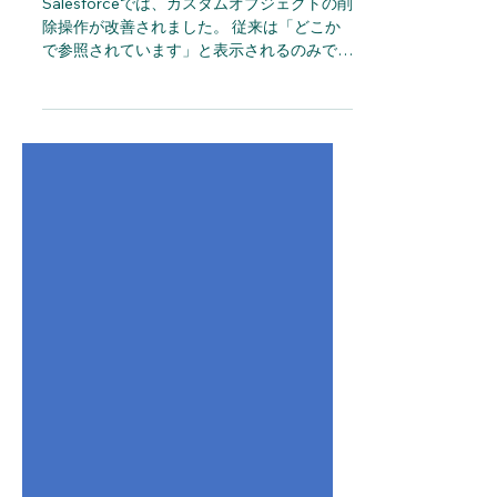
です
Salesforceでは、カスタムオブジェクトの削
除操作が改善されました。 従来は「どこか
で参照されています」と表示されるのみで、
参照元を特定するには個別に調査が必要でし
た。 現在は「ここで参照されています」と
表示され、 参照元のオブジェクトおよび項
目が一覧で可視化されます。 さらに、リン
クから該当箇所へ直接遷移し、その場で確
認・削除が可能となりました。 上記によ
り、削除に伴う初動調査は大幅に効率化され
ています。 ただし、この画面で確認できる
のは、“参照項目”のみです。 削除作業が容易
になった分、 影響範囲の確認が不十分なま
ま進めてしまうリスクも高まります。 本動
画では、今回のアップデート内容と注意点を
90秒で分かりやすく解説しています。 何が
便利になったのか どこに落とし穴があるの
か 管理者としてどう判断すべきか 短時間で
整理できる内容です。 ぜひ動画をご覧くだ
さい。