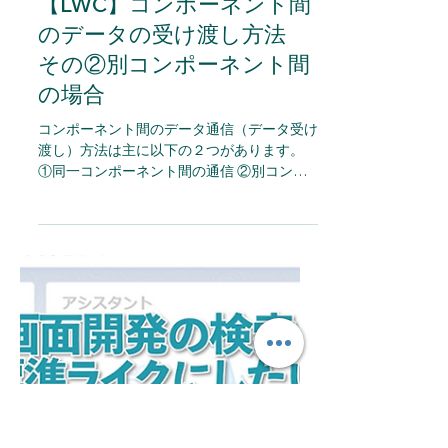
ラフアンド公式
2023年8月28日
読了時間: 3分
技術情報
【LWC】コンポーネント間
のデータの受け渡し方法
その②別コンポーネント間
の場合
コンポーネント間のデータ通信（データ受け
渡し）方法は主に以下の２つがあります。
①同一コンポーネント間の通信 ②別コンポ
ーネント間の通信 ＜LWCでのコンポーネン
ト間のデータ通信方法＞ 同一コンポーネン
ト間のデータ通信 別コンポーネント間のデ
ータ通信...