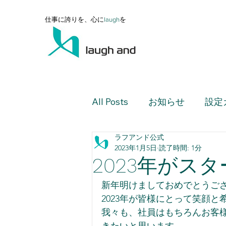
仕事に誇りを、心に
l
augh
を
All Posts
お知らせ
設定
ラフアンド公式
設定ガイド（上級編）
2023年1月5日
読了時間: 1分
2023年がス
設定ガイド（活用編）
新年明けましておめでとうござ
2023年が皆様にとって笑顔
我々も、社員はもちろんお客様含
レポート・ダッシュボード