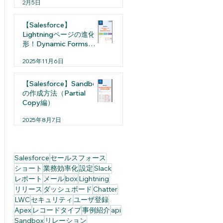
2月5日
【Salesforce】
Lightningページの進化
形！Dynamic Formsと
は
2025年11月6日
【Salesforce】Sandbox
の作成方法（Partial
Copy編）
2025年8月7日
Salesforce
セールスフォース
ショート
業務効率化
設定
Slack
レポート
メール
box
Lightning
リリース
ダッシュボード
Chatter
LWC
セキュリティ
ユーザ登録
Apex
レコードタイプ
事例紹介
api
Sandbox
リレーション