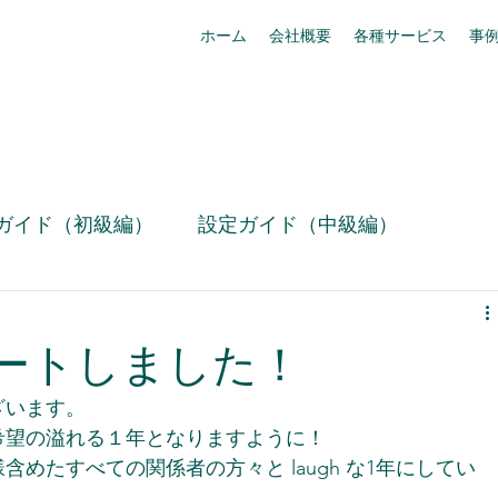
ホーム
会社概要
各種サービス
事
ガイド（初級編）
設定ガイド（中級編）
技術情報
お役立ち設定ミニ情報（動画）
タートしました！
リリース情報
事例紹介
box活用
います。 
と希望の溢れる１年となりますように！ 
めたすべての関係者の方々と laugh な1年にしてい
Slack活用術
セキュリティ・コンプライアンス