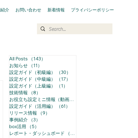
例紹介
お問い合わせ
新着情報
プライバシーポリシー
All Posts
（143）
143件の記事
お知らせ
（11）
11件の記事
設定ガイド（初級編）
（30）
30件の記事
設定ガイド（中級編）
（17）
17件の記事
設定ガイド（上級編）
（1）
1件の記事
技術情報
（8）
8件の記事
お役立ち設定ミニ情報（動画）
（68）
68件の記事
設定ガイド（活用編）
（61）
61件の記事
リリース情報
（9）
9件の記事
事例紹介
（3）
3件の記事
box活用
（5）
5件の記事
レポート・ダッシュボード
（14）
14件の記事