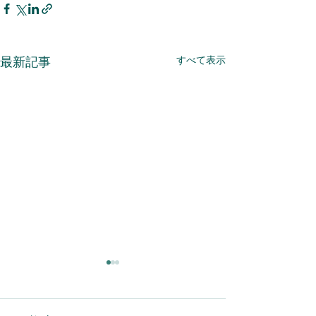
すべて表示
最新記事
年末年始休業のお知らせ
本店移転のお知
平素は格別のお引き立てを賜
このたび弊社は、