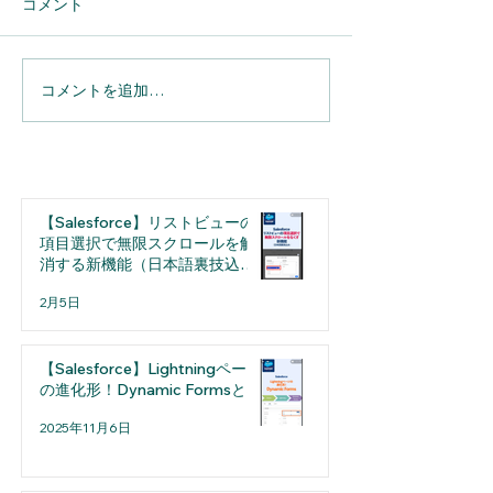
り、厚く御礼申し上げます。
り本社を移転いた
コメント
弊社では、誠に勝手ながら下
でご案内申し上げ
記日程を休業とさせていただ
所： 〒810-0001 福岡県
きます。期間中は何かとご不
福岡市中央区天神
コメントを追加…
便をお掛けいたしますが、 何
１２号 T&Jビル
卒ご理解の程よろしくお願い
F 移転日： 令
申し上げます。 ■年末年始休
日 これを機に、
業期間 2025年12月27日(土)
ービス向上に努め
～ 2026年1月4日(日) ※2026
すので、...
【Salesforce】リストビューの
年1月5日(月) からは通常通り
項目選択で無限スクロールを解
消する新機能（日本語裏技込
の営業となります。 上記期間
み）
のお電話及びメール等による
2月5日
お問い合わせにつきまし
【Salesforce】Lightningページ
の進化形！Dynamic Formsとは
2025年11月6日