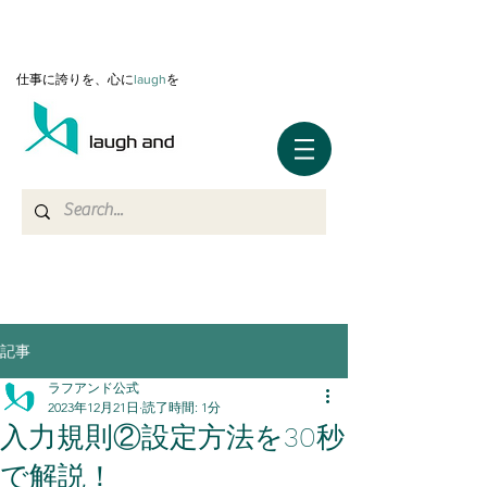
仕事に誇りを、心に
l
augh
を
記事
ラフアンド公式
2023年12月21日
読了時間: 1分
入力規則②設定方法を30秒
で解説！