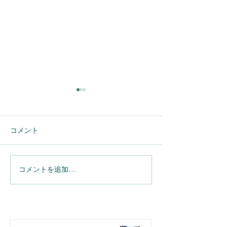
コメント
コメントを追加…
【Salesforce】へのメール
【Salesforce】Sp
連携を完全自動化。
実務の利便性が
「Einstein活動キャプチ
用担当者が押さ
ャ」導入のメリットと設
たい「細かな仕
定の注意点
選