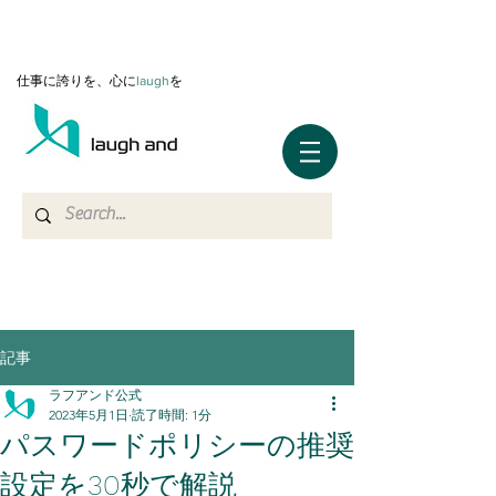
仕事に誇りを、心に
l
augh
を
記事
ラフアンド公式
2023年5月1日
読了時間: 1分
パスワードポリシーの推奨
設定を30秒で解説