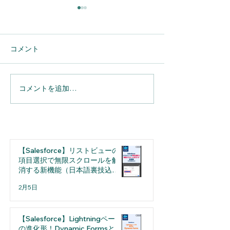
コメント
コメントを追加…
【Salesforce】へのメール
【Salesforce】Sp
連携を完全自動化。
実務の利便性が
「Einstein活動キャプチ
用担当者が押さ
ャ」導入のメリットと設
たい「細かな仕
定の注意点
選
【Salesforce】リストビューの
項目選択で無限スクロールを解
消する新機能（日本語裏技込
み）
2月5日
【Salesforce】Lightningページ
の進化形！Dynamic Formsとは