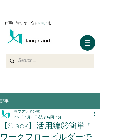
仕事に誇りを、心に
l
augh
を
記事
ラフアンド公式
2025年1月23日
読了時間: 1分
【Slack】活用編②簡単！
ワークフロービルダーで