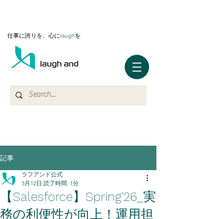
仕事に誇りを、心に
l
augh
を
記事
ラフアンド公式
3月12日
読了時間: 1分
【Salesforce】Spring'26_実
務の利便性が向上！運用担