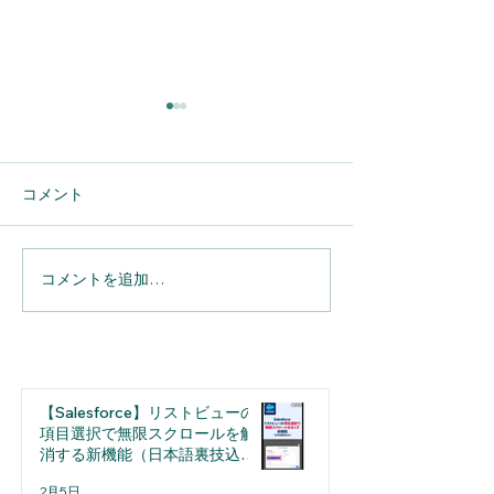
コメント
コメントを追加…
Box for Salesforceにおけ
【LWC】コンポ
る一般ユーザーの設定手
間のデータの受
順
法 その②別コ
ント間の場合
【Salesforce】リストビューの
項目選択で無限スクロールを解
消する新機能（日本語裏技込
み）
2月5日