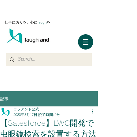
仕事に誇りを、心に
l
augh
を
記事
ラフアンド公式
2023年8月17日
読了時間: 1分
【Salesforce】LWC開発で
虫眼鏡検索を設置する方法