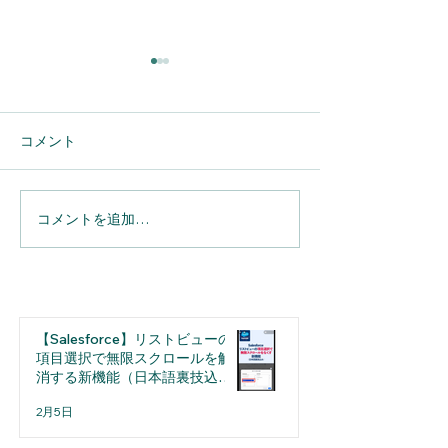
コメント
コメントを追加…
【Salesforce】レポート作
【Salesforc
成② 新規カスタムレポー
成① レポート
トタイプの作成方法
【Salesforce】リストビューの
項目選択で無限スクロールを解
消する新機能（日本語裏技込
み）
2月5日