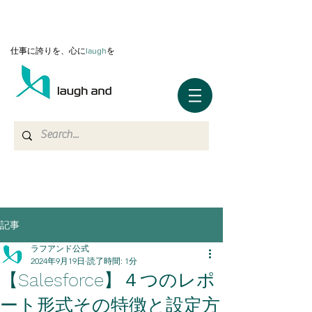
仕事に誇りを、心に
l
augh
を
記事
ラフアンド公式
2024年9月19日
読了時間: 1分
【Salesforce】４つのレポ
ート形式その特徴と設定方