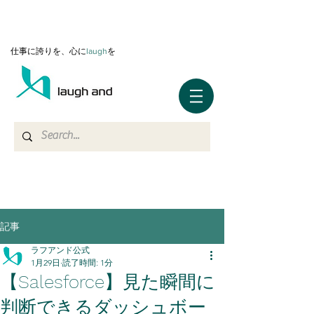
仕事に誇りを、心に
l
augh
を
記事
ラフアンド公式
1月29日
読了時間: 1分
【Salesforce】見た瞬間に
判断できるダッシュボー