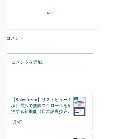
コメント
コメントを追加…
【Salesforce】へのメール
【Salesforce】Sp
連携を完全自動化。
実務の利便性が
「Einstein活動キャプチ
用担当者が押さ
ャ」導入のメリットと設
たい「細かな仕
定の注意点
選
【Salesforce】リストビューの
項目選択で無限スクロールを解
消する新機能（日本語裏技込
み）
2月5日