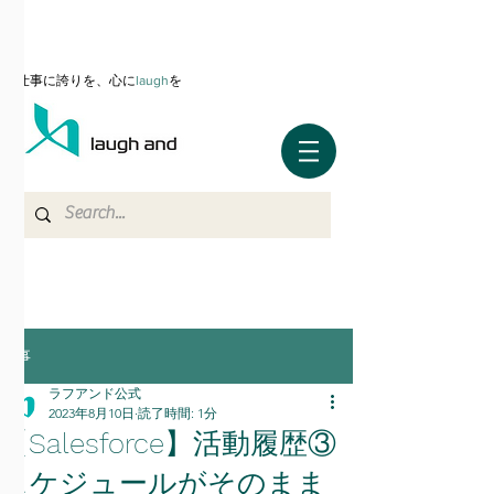
仕事に誇りを、心に
l
augh
を
記事
ラフアンド公式
2023年8月10日
読了時間: 1分
【Salesforce】活動履歴③
スケジュールがそのまま