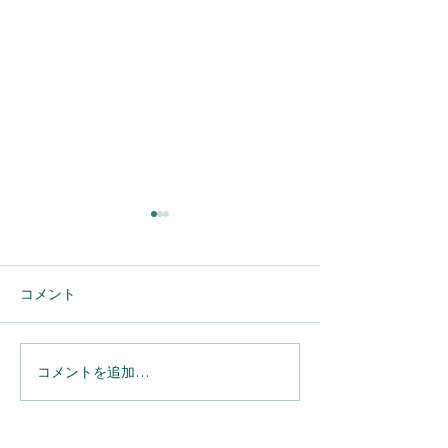
コメント
コメントを追加…
【Salesforce】へのメール
【Salesforce】Sp
連携を完全自動化。
実務の利便性が
「Einstein活動キャプチ
用担当者が押さ
ャ」導入のメリットと設
たい「細かな仕