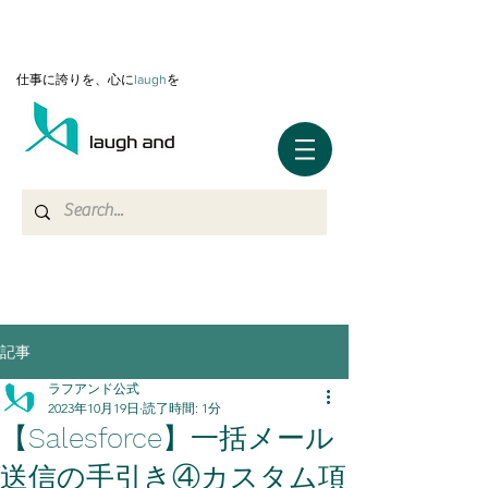
仕事に誇りを、心に
l
augh
を
記事
ラフアンド公式
2023年10月19日
読了時間: 1分
【Salesforce】一括メール
送信の手引き④カスタム項