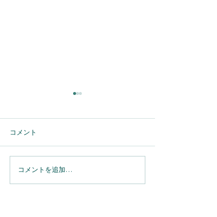
コメント
コメントを追加…
名刺登録の二重入力をな
【Salesforc
くす！Einstein活動キャプ
連携を完全自動
チャで実現する「取引先
「Einstein活
責任者」自動同期ガイド
ャ」導入のメリ