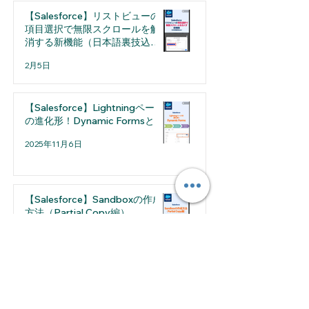
定の注意点
【Salesforce】リストビューの
項目選択で無限スクロールを解
消する新機能（日本語裏技込
み）
2月5日
【Salesforce】Lightningページ
の進化形！Dynamic Formsとは
2025年11月6日
【Salesforce】Sandboxの作成
方法（Partial Copy編）
2025年8月7日
2026年7月
（1）
1件の記事
2026年5月
（1）
1件の記事