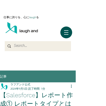
仕事に誇りを、心に
l
augh
を
記事
ラフアンド公式
2024年9月5日
読了時間: 1分
【Salesforce】レポート作
成① レポートタイプとは