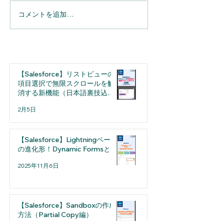
コメントを追加…
【Salesforce】へのメール
【Salesforce】Sp
連携を完全自動化。
実務の利便性が
「Einstein活動キャプチ
用担当者が押さ
ャ」導入のメリットと設
たい「細かな仕
定の注意点
選
【Salesforce】リストビューの
項目選択で無限スクロールを解
消する新機能（日本語裏技込
み）
2月5日
【Salesforce】Lightningページ
の進化形！Dynamic Formsとは
2025年11月6日
【Salesforce】Sandboxの作成
方法（Partial Copy編）