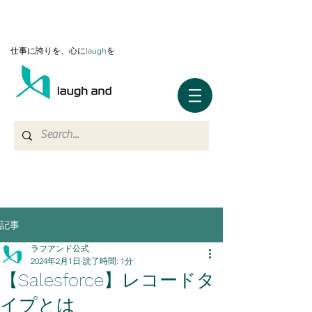
仕事に誇りを、心に
l
augh
を
記事
ラフアンド公式
2024年2月1日
読了時間: 1分
【Salesforce】レコードタ
イプとは