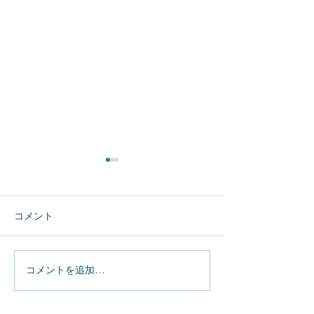
コメント
コメントを追加…
【Salesforce】へのメール
【Salesforce】Sp
連携を完全自動化。
実務の利便性が
「Einstein活動キャプチ
用担当者が押さ