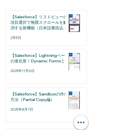
ャ」導入のメリットと設
たい「細かな仕
定の注意点
選
【Salesforce】リストビューの
項目選択で無限スクロールを解
消する新機能（日本語裏技込
み）
2月5日
【Salesforce】Lightningページ
の進化形！Dynamic Formsとは
2025年11月6日
【Salesforce】Sandboxの作成
方法（Partial Copy編）
2025年8月7日