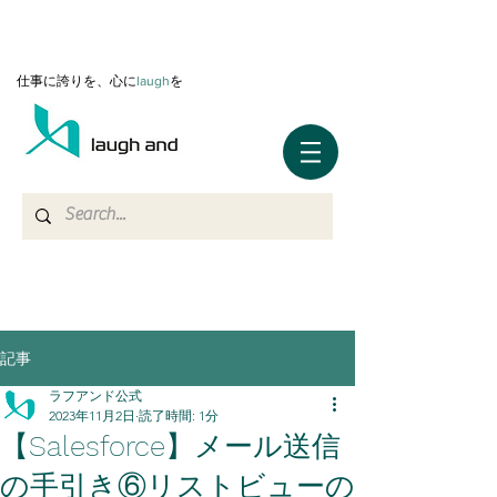
仕事に誇りを、心に
l
augh
を
記事
ラフアンド公式
2023年11月2日
読了時間: 1分
【Salesforce】メール送信
の手引き⑥リストビューの