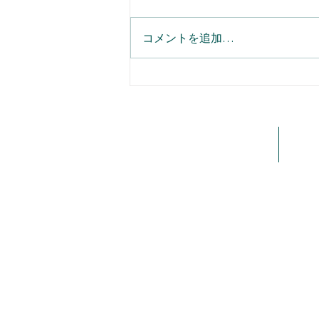
コメントを追加…
名刺登録の二重入力をなくす
Einstein活動キャプチャで実
「取引先責任者」自動同期ガ
ホーム
会社