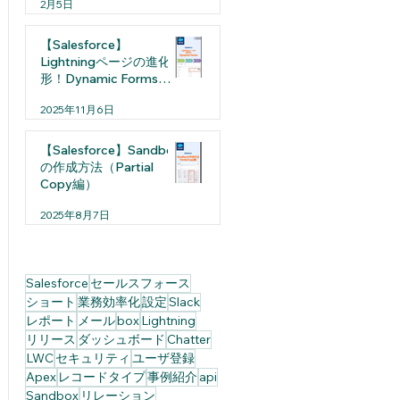
2月5日
【Salesforce】
Lightningページの進化
形！Dynamic Formsと
は
2025年11月6日
【Salesforce】Sandbox
の作成方法（Partial
Copy編）
2025年8月7日
Salesforce
セールスフォース
ショート
業務効率化
設定
Slack
レポート
メール
box
Lightning
リリース
ダッシュボード
Chatter
LWC
セキュリティ
ユーザ登録
Apex
レコードタイプ
事例紹介
api
Sandbox
リレーション