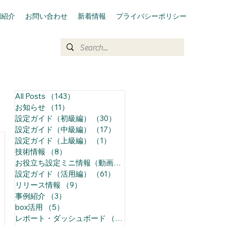
例紹介
お問い合わせ
新着情報
プライバシーポリシー
All Posts
（143）
143件の記事
お知らせ
（11）
11件の記事
設定ガイド（初級編）
（30）
30件の記事
設定ガイド（中級編）
（17）
17件の記事
設定ガイド（上級編）
（1）
1件の記事
技術情報
（8）
8件の記事
お役立ち設定ミニ情報（動画）
（68）
68件の記事
設定ガイド（活用編）
（61）
61件の記事
リリース情報
（9）
9件の記事
事例紹介
（3）
3件の記事
box活用
（5）
5件の記事
レポート・ダッシュボード
（14）
14件の記事