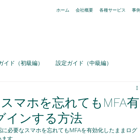
ホーム
会社概要
各種サービス
事
ガイド（初級編）
設定ガイド（中級編）
技術情報
お役立ち設定ミニ情報（動画）
rce】スマホを忘れてもMFA有
リリース情報
事例紹介
box活用
グインする方法
認に必要なスマホを忘れてもMFAを有効化したままログ
Slack活用術
セキュリティ・コンプライアンス
います。