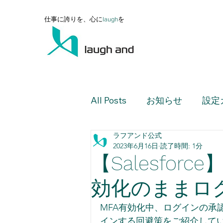
仕事に誇りを、心に
l
augh
を
All Posts
お知らせ
設定
ラフアンド公式
設定ガイド（上級編）
2023年6月16日
読了時間: 1分
【Salesfo
設定ガイド（活用編）
効化のままロ
MFA有効化中、ログインの承
レポート・ダッシュボード
インする回避策をご紹介して