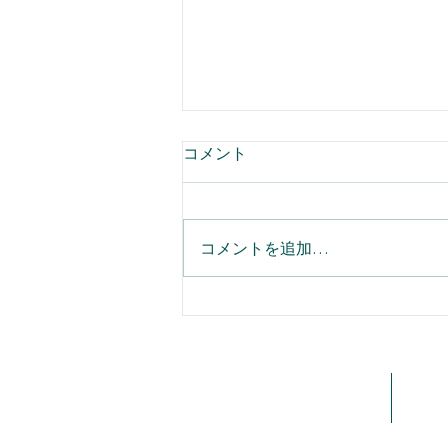
コメント
コメントを追加…
名刺登録の二重入力をなくす
Einstein活動キャプチャで実
「取引先責任者」自動同期ガ
ホーム
会社