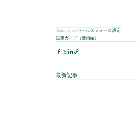
Salesforce
セールスフォース
設定
設定ガイド（活用編）
最新記事