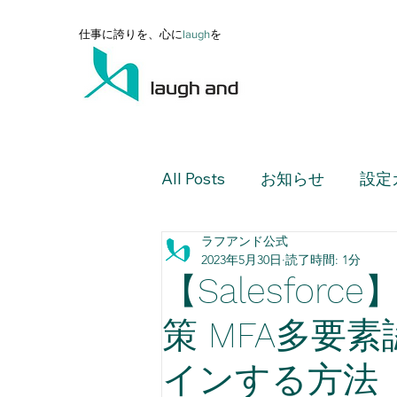
仕事に誇りを、心に
l
augh
を
All Posts
お知らせ
設定
ラフアンド公式
設定ガイド（上級編）
2023年5月30日
読了時間: 1分
【Salesfo
設定ガイド（活用編）
策 MFA多要
インする方法
レポート・ダッシュボード