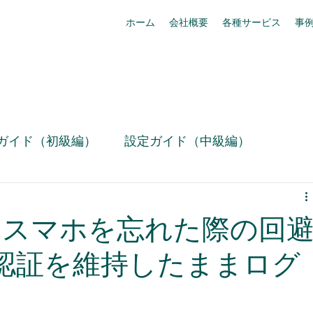
ホーム
会社概要
各種サービス
事
ガイド（初級編）
設定ガイド（中級編）
技術情報
お役立ち設定ミニ情報（動画）
rce】スマホを忘れた際の回
リリース情報
事例紹介
box活用
素認証を維持したままログ
Slack活用術
セキュリティ・コンプライアンス