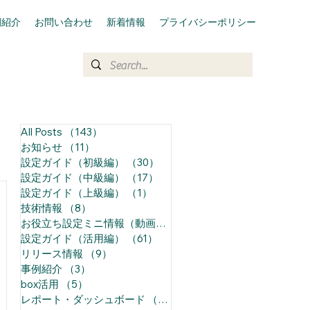
例紹介
お問い合わせ
新着情報
プライバシーポリシー
All Posts
（143）
143件の記事
お知らせ
（11）
11件の記事
設定ガイド（初級編）
（30）
30件の記事
設定ガイド（中級編）
（17）
17件の記事
設定ガイド（上級編）
（1）
1件の記事
技術情報
（8）
8件の記事
避
お役立ち設定ミニ情報（動画）
（68）
68件の記事
設定ガイド（活用編）
（61）
61件の記事
リリース情報
（9）
9件の記事
事例紹介
（3）
3件の記事
box活用
（5）
5件の記事
レポート・ダッシュボード
（14）
14件の記事