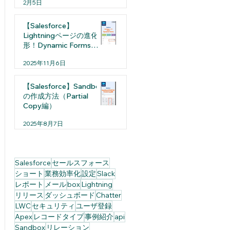
2月5日
【Salesforce】
Lightningページの進化
形！Dynamic Formsと
は
2025年11月6日
【Salesforce】Sandbox
の作成方法（Partial
Copy編）
2025年8月7日
Salesforce
セールスフォース
ショート
業務効率化
設定
Slack
レポート
メール
box
Lightning
リリース
ダッシュボード
Chatter
LWC
セキュリティ
ユーザ登録
Apex
レコードタイプ
事例紹介
api
Sandbox
リレーション