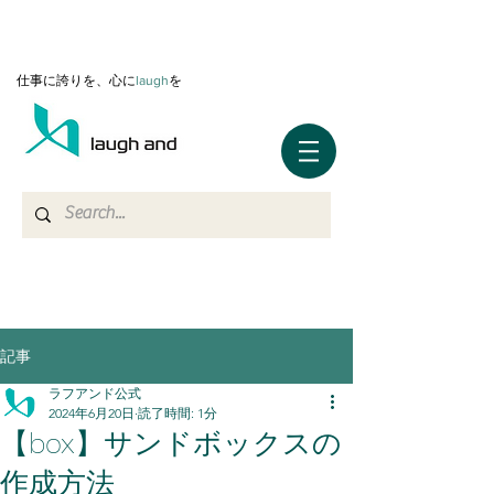
仕事に誇りを、心に
l
augh
を
記事
ラフアンド公式
2024年6月20日
読了時間: 1分
【box】サンドボックスの
作成方法