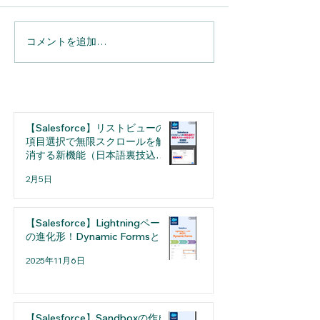
コメントを追加…
box検索の精度をあげるメ
【Box活用術】
タデータ検索の活用方法
安心して受け取
ップロード専用
「ファイルリク
【Salesforce】リストビューの
項目選択で無限スクロールを解
消する新機能（日本語裏技込
み）
2月5日
【Salesforce】Lightningページ
の進化形！Dynamic Formsとは
2025年11月6日
【Salesforce】Sandboxの作成